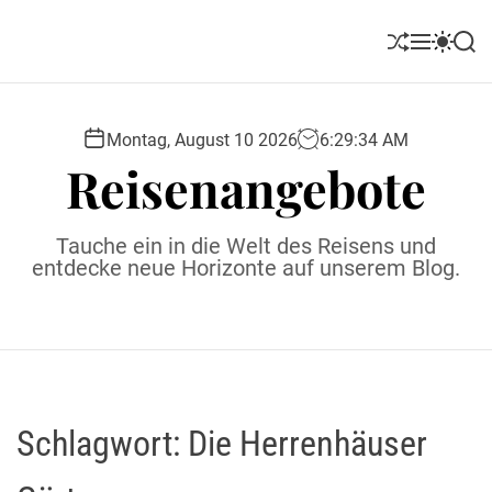
S
k
S
M
S
S
i
h
e
w
e
u
n
i
a
p
ff
u
t
r
t
l
c
c
Montag, August 10 2026
6
:
29
:
35
AM
o
e
h
h
Reisenangebote
c
c
o
o
l
n
Tauche ein in die Welt des Reisens und
o
t
entdecke neue Horizonte auf unserem Blog.
r
e
m
o
n
d
t
e
Schlagwort:
Die Herrenhäuser