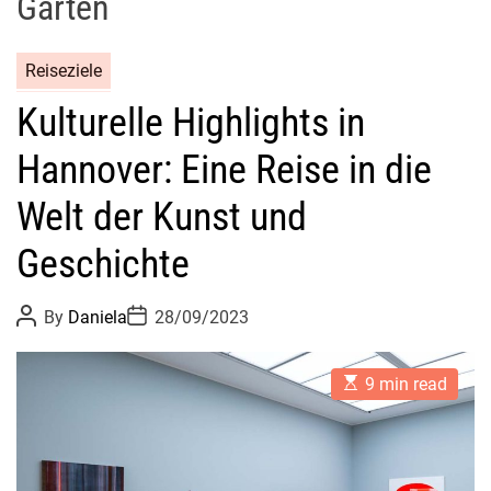
Gärten
Reiseziele
Kulturelle Highlights in
Hannover: Eine Reise in die
Welt der Kunst und
Geschichte
P
P
By
Daniela
28/09/2023
o
o
s
s
t
t
E
A
D
9 min read
s
u
a
t
t
t
i
h
e
m
o
a
r
t