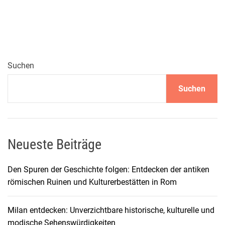
l
t
u
r
e
l
Suchen
l
Suchen
e
H
i
g
h
Neueste Beiträge
l
i
Den Spuren der Geschichte folgen: Entdecken der antiken
g
römischen Ruinen und Kulturerbestätten in Rom
h
t
Milan entdecken: Unverzichtbare historische, kulturelle und
s
modische Sehenswürdigkeiten