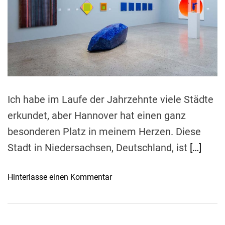
e
d
r
e
a
d
t
i
m
e
Ich habe im Laufe der Jahrzehnte viele Städte
erkundet, aber Hannover hat einen ganz
besonderen Platz in meinem Herzen. Diese
Stadt in Niedersachsen, Deutschland, ist
[…]
o
Hinterlasse einen Kommentar
n
K
u