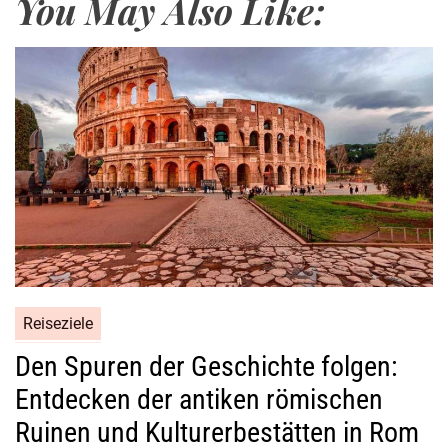
You May Also Like:
s
e
i
n
d
i
e
W
e
l
t
d
e
Reiseziele
r
K
Den Spuren der Geschichte folgen:
u
Entdecken der antiken römischen
n
Ruinen und Kulturerbestätten in Rom
s