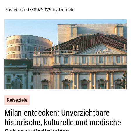
t
Posted on
07/09/2025
by
Daniela
u
n
d
G
e
s
c
h
i
c
h
t
e
Reiseziele
Milan entdecken: Unverzichtbare
historische, kulturelle und modische