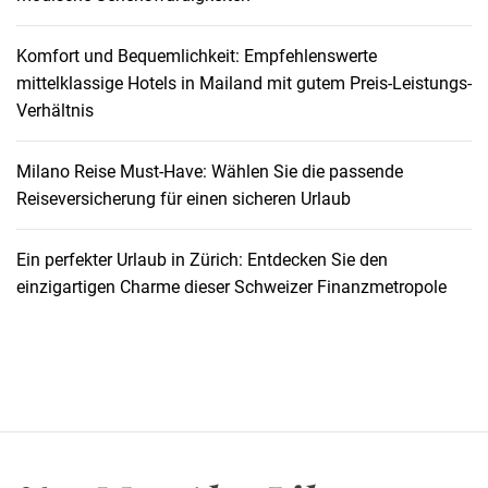
i
n
Komfort und Bequemlichkeit: Empfehlenswerte
H
mittelklassige Hotels in Mailand mit gutem Preis-Leistungs-
a
Verhältnis
n
n
o
Milano Reise Must-Have: Wählen Sie die passende
v
Reiseversicherung für einen sicheren Urlaub
e
r
Ein perfekter Urlaub in Zürich: Entdecken Sie den
:
einzigartigen Charme dieser Schweizer Finanzmetropole
E
i
n
e
R
e
i