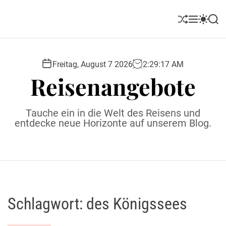
S
k
S
M
S
S
i
h
e
w
e
u
n
i
a
p
ff
u
t
r
t
l
c
c
Freitag, August 7 2026
2
:
29
:
18
AM
o
e
h
h
Reisenangebote
c
c
o
o
l
n
Tauche ein in die Welt des Reisens und
o
t
entdecke neue Horizonte auf unserem Blog.
r
e
m
o
n
d
t
e
Schlagwort:
des Königssees