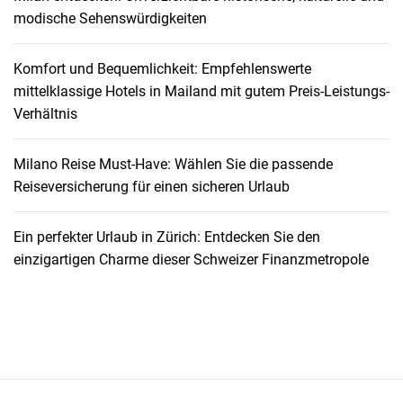
e
modische Sehenswürdigkeiten
s
:
Komfort und Bequemlichkeit: Empfehlenswerte
D
mittelklassige Hotels in Mailand mit gutem Preis-Leistungs-
e
Verhältnis
r
s
c
Milano Reise Must-Have: Wählen Sie die passende
h
Reiseversicherung für einen sicheren Urlaub
ö
n
Ein perfekter Urlaub in Zürich: Entdecken Sie den
s
einzigartigen Charme dieser Schweizer Finanzmetropole
t
e
S
e
e
i