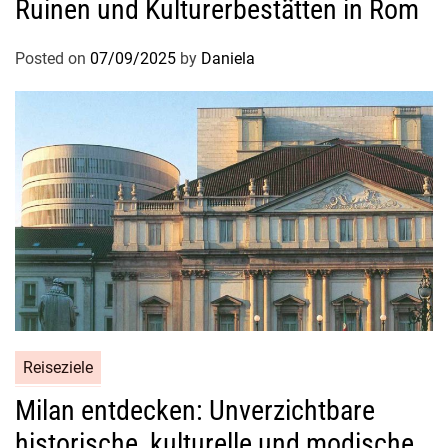
Ruinen und Kulturerbestätten in Rom
e
i
Posted on
07/09/2025
by
Daniela
n
e
u
n
v
e
r
g
e
s
s
l
i
Reiseziele
c
Milan entdecken: Unverzichtbare
h
e
historische, kulturelle und modische