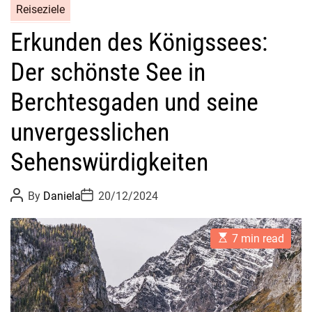
Reiseziele
Erkunden des Königssees:
Der schönste See in
Berchtesgaden und seine
unvergesslichen
Sehenswürdigkeiten
P
P
By
Daniela
20/12/2024
o
o
s
s
t
t
E
A
D
7 min read
s
u
a
t
t
t
i
h
e
m
o
a
r
t