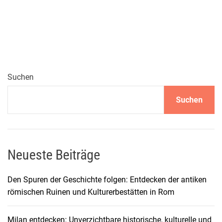
r
k
u
n
d
e
n
Suchen
d
Suchen
e
s
K
ö
n
Neueste Beiträge
i
g
Den Spuren der Geschichte folgen: Entdecken der antiken
s
römischen Ruinen und Kulturerbestätten in Rom
s
e
Milan entdecken: Unverzichtbare historische, kulturelle und