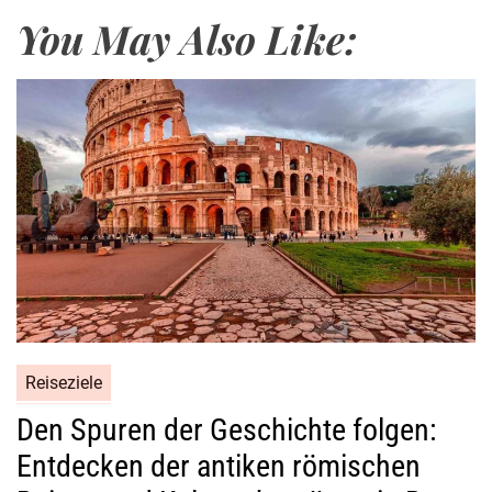
n
You May Also Like:
B
e
r
c
h
t
e
s
g
a
d
e
n
Reiseziele
u
n
Den Spuren der Geschichte folgen:
d
Entdecken der antiken römischen
s