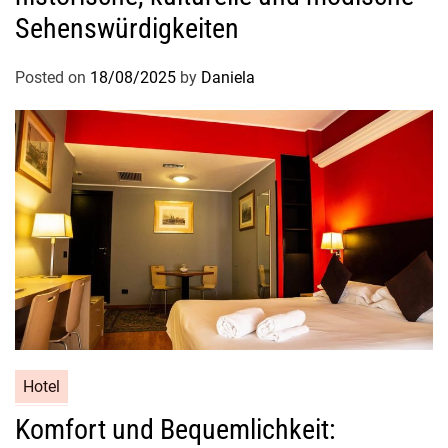
n
Sehenswürdigkeiten
S
e
Posted on
18/08/2025
by
Daniela
h
e
n
s
w
ü
r
d
i
g
k
e
i
Hotel
t
Komfort und Bequemlichkeit:
e