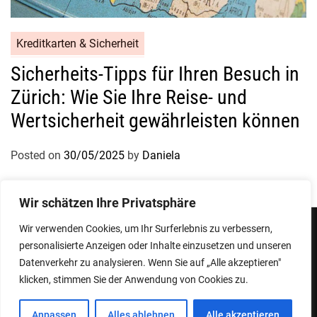
Kreditkarten & Sicherheit
Sicherheits-Tipps für Ihren Besuch in
Zürich: Wie Sie Ihre Reise- und
Wertsicherheit gewährleisten können
Posted on
30/05/2025
by
Daniela
Wir schätzen Ihre Privatsphäre
Wir verwenden Cookies, um Ihr Surferlebnis zu verbessern,
personalisierte Anzeigen oder Inhalte einzusetzen und unseren
Impressum
Datenschutzerklärung
Datenverkehr zu analysieren. Wenn Sie auf „Alle akzeptieren"
klicken, stimmen Sie der Anwendung von Cookies zu.
Copyright © 2026
Designed & Developed by
ThemeinWP Team
Anpassen
Alles ablehnen
Alle akzeptieren