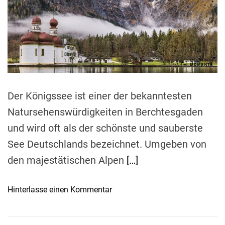
e
d
r
e
a
d
t
i
m
e
Der Königssee ist einer der bekanntesten
Natursehenswürdigkeiten in Berchtesgaden
und wird oft als der schönste und sauberste
See Deutschlands bezeichnet. Umgeben von
den majestätischen Alpen
[…]
o
Hinterlasse einen Kommentar
n
E