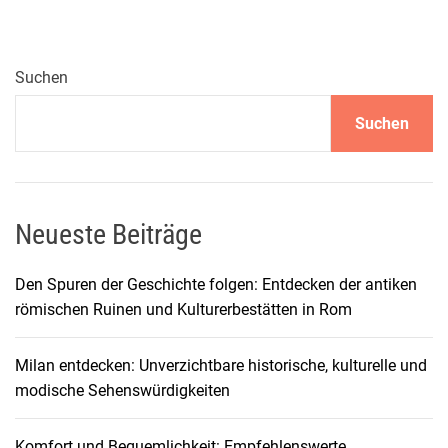
u
n
k
e
Suchen
l
Suchen
n
d
e
P
e
Neueste Beiträge
r
l
Den Spuren der Geschichte folgen: Entdecken der antiken
e
römischen Ruinen und Kulturerbestätten in Rom
d
e
Milan entdecken: Unverzichtbare historische, kulturelle und
r
modische Sehenswürdigkeiten
K
y
Komfort und Bequemlichkeit: Empfehlenswerte