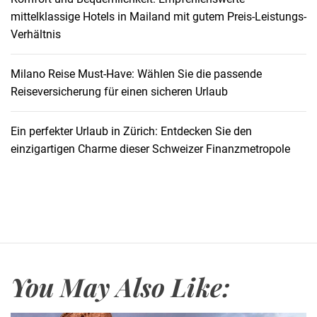
k
mittelklassige Hotels in Mailand mit gutem Preis-Leistungs-
l
Verhältnis
a
d
e
Milano Reise Must-Have: Wählen Sie die passende
n
Reiseversicherung für einen sicheren Urlaub
i
n
Ein perfekter Urlaub in Zürich: Entdecken Sie den
s
einzigartigen Charme dieser Schweizer Finanzmetropole
e
l
n
–
S
a
n
You May Also Like:
t
o