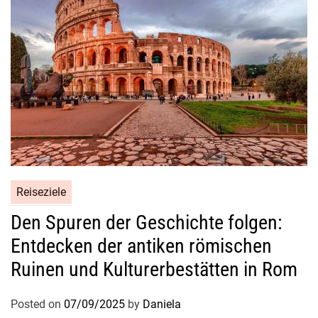
r
i
n
i
Reiseziele
Den Spuren der Geschichte folgen:
Entdecken der antiken römischen
Ruinen und Kulturerbestätten in Rom
Posted on
07/09/2025
by
Daniela