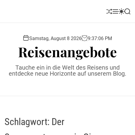
S
k
S
M
S
S
i
h
e
w
e
u
n
i
a
p
ff
u
t
r
t
l
c
c
Samstag, August 8 2026
9
:
37
:
07
PM
o
e
h
h
Reisenangebote
c
c
o
o
l
n
Tauche ein in die Welt des Reisens und
o
t
entdecke neue Horizonte auf unserem Blog.
r
e
m
o
n
d
t
e
Schlagwort:
Der