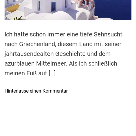
d
t
i
m
e
Ich hatte schon immer eine tiefe Sehnsucht
nach Griechenland, diesem Land mit seiner
jahrtausendealten Geschichte und dem
azurblauen Mittelmeer. Als ich schließlich
meinen Fuß auf
[…]
o
Hinterlasse einen Kommentar
n
D
i
e
f