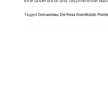
eine unberührte und faszinierende Nat
Tagged
Concarneau
,
Die Rosa Granitküste
,
Point