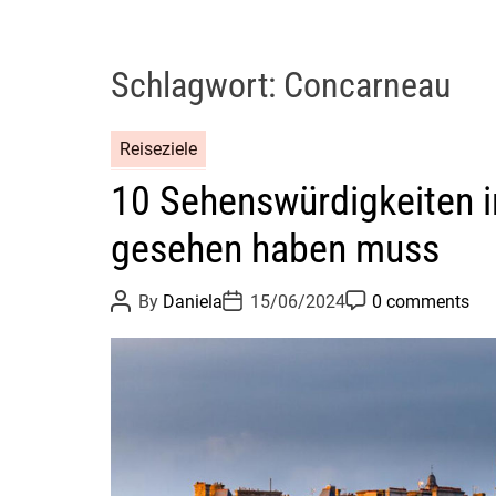
Schlagwort:
Concarneau
Reiseziele
10 Sehenswürdigkeiten i
gesehen haben muss
P
P
P
By
Daniela
15/06/2024
0 comments
o
o
o
s
s
s
t
t
t
A
D
C
u
a
o
t
t
m
h
e
m
o
e
r
n
t