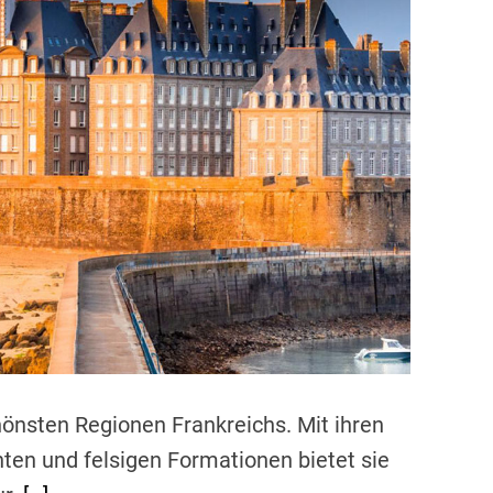
d
r
e
a
d
t
i
m
e
chönsten Regionen Frankreichs. Mit ihren
en und felsigen Formationen bietet sie