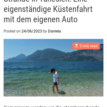
eigenständige Küstenfahrt
mit dem eigenen Auto
Posted on
24/06/2023
by
Daniela
E
3 min read
s
t
i
m
a
t
e
d
r
e
a
d
t
i
m
e