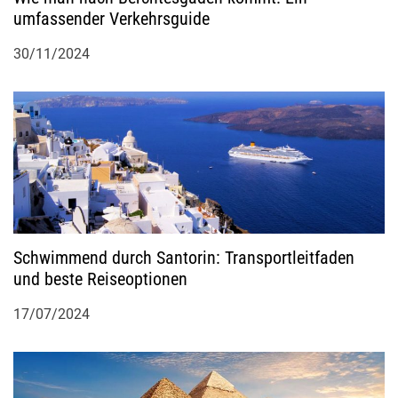
umfassender Verkehrsguide
i
30/11/2024
o
n
Schwimmend durch Santorin: Transportleitfaden
und beste Reiseoptionen
17/07/2024