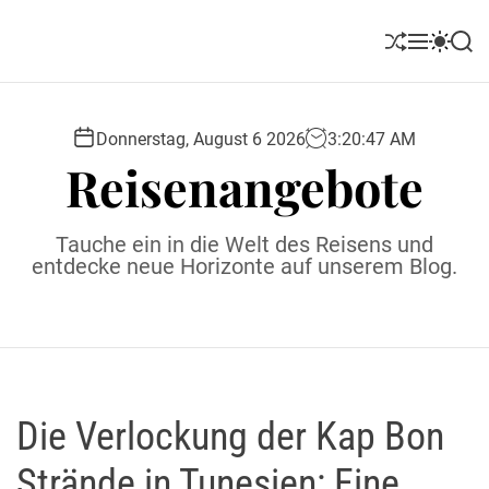
S
k
S
M
S
S
i
h
e
w
e
u
n
i
a
p
ff
u
t
r
t
l
c
c
Donnerstag, August 6 2026
3
:
20
:
48
AM
o
e
h
h
Reisenangebote
c
c
o
o
l
n
Tauche ein in die Welt des Reisens und
o
t
entdecke neue Horizonte auf unserem Blog.
r
e
m
o
n
d
t
e
Die Verlockung der Kap Bon
Strände in Tunesien: Eine