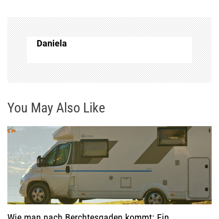
a
g
Daniela
s
n
a
You May Also Like
v
i
g
a
t
Wie man nach Berchtesgaden kommt: Ein